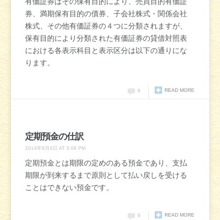
有価証券はその保有目的により、売買目的有価証
券、満期保有目的の債券、子会社株式・関係会社
株式、その他有価証券の４つに分類されますが、
保有目的により分類された有価証券の貸借対照表
における各表示科目と表示区分は以下の通りにな
ります。
READ MORE
0
定期預金の仕訳
2014年8月4日 AT 3:08 PM
定期預金とは期限の定めのある預金であり、支払
期限が到来するまで原則として払い戻しを受ける
ことはできない預金です。
READ MORE
0