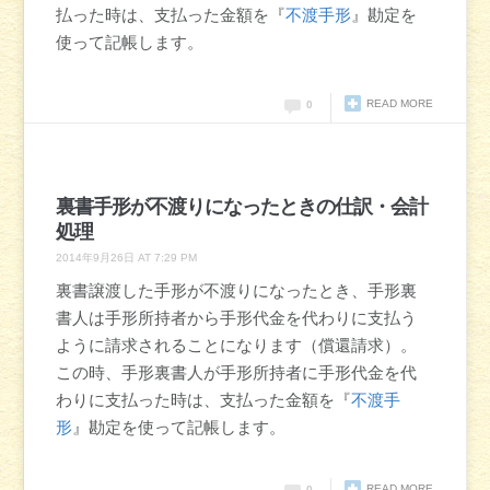
払った時は、支払った金額を『
不渡手形
』勘定を
使って記帳します。
READ MORE
0
裏書手形が不渡りになったときの仕訳・会計
処理
2014年9月26日 AT 7:29 PM
裏書譲渡した手形が不渡りになったとき、手形裏
書人は手形所持者から手形代金を代わりに支払う
ように請求されることになります（償還請求）。
この時、手形裏書人が手形所持者に手形代金を代
わりに支払った時は、支払った金額を『
不渡手
形
』勘定を使って記帳します。
READ MORE
0