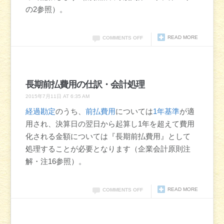
の2参照）。
READ MORE
COMMENTS OFF
長期前払費用の仕訳・会計処理
2015年7月11日 AT 6:35 AM
経過勘定
のうち、
前払費用
については
1年基準
が適
用され、決算日の翌日から起算し1年を超えて費用
化される金額については『長期前払費用』として
処理することが必要となります（企業会計原則注
解・注16参照）。
READ MORE
COMMENTS OFF