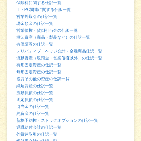
保険料に関する仕訳一覧
IT・PC関連に関する仕訳一覧
営業外取引の仕訳一覧
現金預金の仕訳一覧
営業債権・貸倒引当金の仕訳一覧
棚卸資産（商品・製品など）の仕訳一覧
有価証券の仕訳一覧
デリバティブ・ヘッジ会計・金融商品仕訳一覧
流動資産（現預金・営業債権以外）の仕訳一覧
有形固定資産の仕訳一覧
無形固定資産の仕訳一覧
投資その他の資産の仕訳一覧
繰延資産の仕訳一覧
流動負債の仕訳一覧
固定負債の仕訳一覧
引当金の仕訳一覧
純資産の仕訳一覧
新株予約権・ストックオプションの仕訳一覧
退職給付会計の仕訳一覧
外貨建取引の仕訳一覧