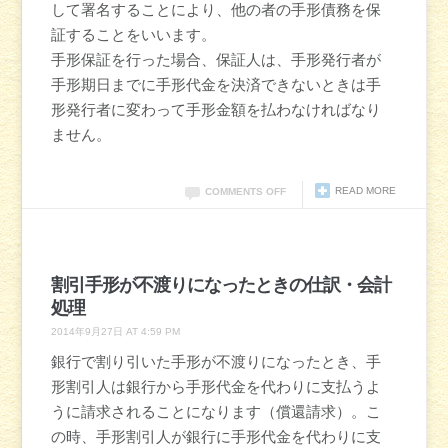
して署名することにより、他の者の手形債務を保
証することをいいます。
手形保証を行った場合、保証人は、手形発行者が
手形期日までに手形代金を決済できないときは手
形発行者に変わって手形金額を払わなければなり
ません。
READ MORE
COMMENTS OFF
割引手形が不渡りになったときの仕訳・会計
処理
2014年9月27日 AT 4:59 PM
銀行で割り引いた手形が不渡りになったとき、手
形割引人は銀行から手形代金を代わりに支払うよ
うに請求されることになります（償還請求）。こ
の時、手形割引人が銀行に手形代金を代わりに支