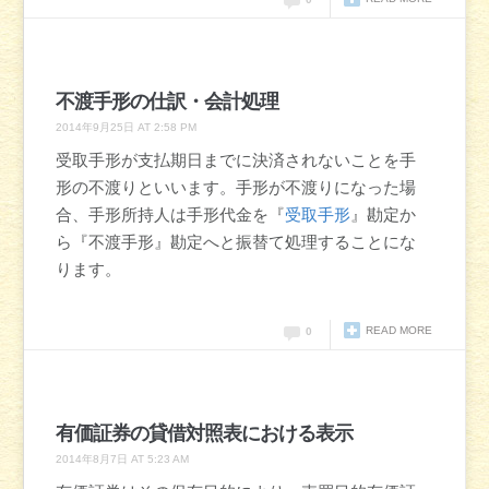
不渡手形の仕訳・会計処理
2014年9月25日 AT 2:58 PM
受取手形が支払期日までに決済されないことを手
形の不渡りといいます。手形が不渡りになった場
合、手形所持人は手形代金を『
受取手形
』勘定か
ら『不渡手形』勘定へと振替て処理することにな
ります。
READ MORE
0
有価証券の貸借対照表における表示
2014年8月7日 AT 5:23 AM