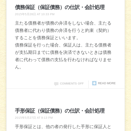
債務保証（保証債務）の仕訳・会計処理
2015年5月28日 AT 10:33 PM
主たる債務者が債務の弁済をしない場合、主たる
債務者に代わり債務の弁済を行うと約束（契約）
することを債務保証といいます。
債務保証を行った場合、保証人は、主たる債務者
が支払期日までに債務を決済できないときは債務
者に代わって債務の支払を行わなければなりませ
ん。
READ MORE
COMMENTS OFF
手形保証（保証債務）の仕訳・会計処理
2015年5月27日 AT 9:13 PM
手形保証とは、他の者の発行した手形に保証人と