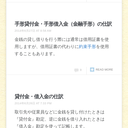
手形貸付金・手形借入金（金融手形）の仕訳
2014年6月27日 AT 8:58 AM
金銭の貸し借りを行う際には通常は借用証書を使
用しますが、借用証書の代わりに
約束手形
を使用
することもあります。
READ MORE
0
貸付金・借入金の仕訳
2014年6月26日 AT 7:33 PM
取引先や従業員などに金銭を貸し付けたときは
『貸付金』勘定、逆に金銭を借り入れたときは
『借入金』勘定を使って記帳します。