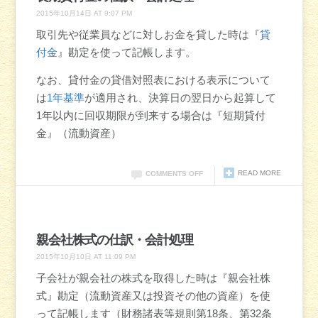
2015年10月14日 AT 9:07 PM
取引先や従業員などに対しお金を貸した時は『
貸
付金
』勘定を使って記帳します。
なお、貸付金の貸借対照表における表示について
は
1年基準
が適用され、決算日の翌日から起算して
1年以内に回収期限が到来する場合は『短期貸付
金』（流動資産）
READ MORE
COMMENTS OFF
親会社株式の仕訳・会計処理
2015年10月10日 AT 11:09 PM
子会社が親会社の株式を取得した時は『親会社株
式』勘定（流動資産又は投資その他の資産）を使
って記帳します（財務諸表等規則第18条、第32条