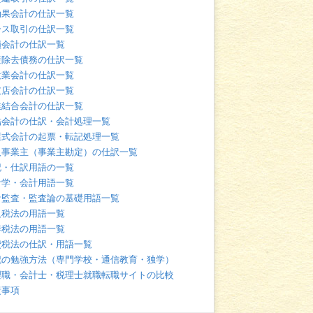
効果会計の仕訳一覧
ース取引の仕訳一覧
損会計の仕訳一覧
産除去債務の仕訳一覧
設業会計の仕訳一覧
支店会計の仕訳一覧
業結合会計の仕訳一覧
結会計の仕訳・会計処理一覧
票式会計の起票・転記処理一覧
人事業主（事業主勘定）の仕訳一覧
記・仕訳用語の一覧
計学・会計用語一覧
計監査・監査論の基礎用語一覧
人税法の用語一覧
得税法の用語一覧
費税法の仕訳・用語一覧
記の勉強方法（専門学校・通信教育・独学）
理職・会計士・税理士就職転職サイトの比較
責事項