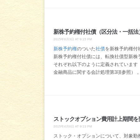
新株予約権付社債（区分法・一括法
2015年8月3日 AT 9:15 PM
新株予約権
のついた
社債
を新株予約権付
新株予約権付社債には、転換社債型新株
それぞれ以下のように定義されています
金融商品に関する会計処理第3項参照） 
ストックオプション費用計上期間を
2015年4月6日 AT 9:13 PM
ストック・オプションについて、対象勤