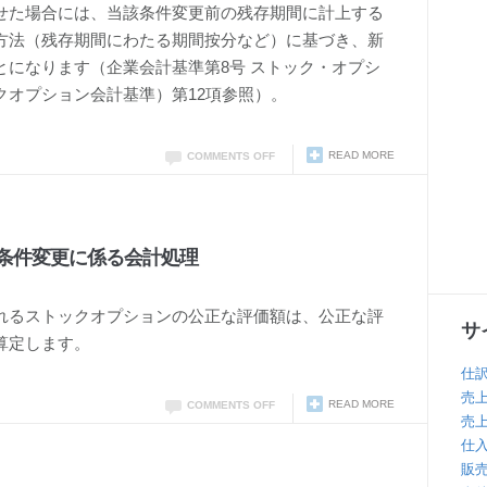
せた場合には、当該条件変更前の残存期間に計上する
方法（残存期間にわたる期間按分など）に基づき、新
とになります（企業会計基準第8号 ストック・オプシ
クオプション会計基準）第12項参照）。
READ MORE
COMMENTS OFF
条件変更に係る会計処理
れるストックオプションの公正な評価額は、公正な評
サ
算定します。
仕
売
READ MORE
COMMENTS OFF
売
仕
販