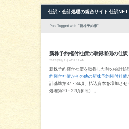
仕訳・会計処理の総合サイト 仕訳NET
Post Tagged with:
"新株予約権"
新株予約権付社債の取得者側の仕訳
2015年8月9日 AT 9:12 AM
新株予約権付社債を取得した時の会計処
約権付社債かその他の新株予約権付社債
計基準第37・39項、払込資本を増加さ
処理第20・22項参照） 。