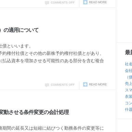
READ MORE
COMMENTS OFF
）の適用について
社債といいます。
最
予約権付社債とその他の新株予約権付社債とがあり、
（払込資本を増加させる可能性のある部分を含む複合
社
。
会
（
売
READ MORE
COMMENTS OFF
ス
衣
コ
什
変動させる条件変更の会計処理
務期間の延長又は短縮に結びつく勤務条件の変更等に