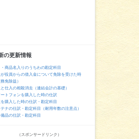
新の更新情報
名・商品名入りのうちわの勘定科目
社が役員からの借入金について免除を受けた時
債務免除益）
上と仕入の相殺消去（連結会計の基礎）
マートフォンを購入した時の仕訳
装を購入した時の仕訳・勘定科目
ンテナの仕訳・勘定科目（耐用年数の注意点）
器備品の仕訳・勘定科目
（スポンサードリンク）