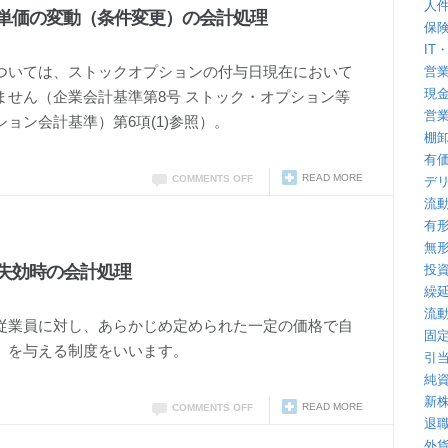
人
単価の変動（条件変更）の会計処理
保
IT
ついては、ストックオプションの付与日現在において
営
現
ません（企業会計基準第8号 ストック・オプション等
営
ョン会計基準）第6項(1)参照）。
棚
有
READ MORE
COMMENTS OFF
デ
流
有
無
失効時の会計処理
投
繰
流
従業員に対し、あらかじめ定められた一定の価格で自
固
）を与える制度をいいます。
引
純
新
READ MORE
COMMENTS OFF
退
外