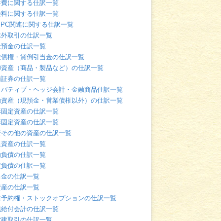
件費に関する仕訳一覧
険料に関する仕訳一覧
・PC関連に関する仕訳一覧
業外取引の仕訳一覧
金預金の仕訳一覧
業債権・貸倒引当金の仕訳一覧
卸資産（商品・製品など）の仕訳一覧
価証券の仕訳一覧
リバティブ・ヘッジ会計・金融商品仕訳一覧
動資産（現預金・営業債権以外）の仕訳一覧
形固定資産の仕訳一覧
形固定資産の仕訳一覧
資その他の資産の仕訳一覧
延資産の仕訳一覧
動負債の仕訳一覧
定負債の仕訳一覧
当金の仕訳一覧
資産の仕訳一覧
株予約権・ストックオプションの仕訳一覧
職給付会計の仕訳一覧
貨建取引の仕訳一覧