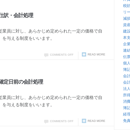
税
リ
仕訳・会計処理
減
資
従業員に対し、あらかじめ定められた一定の価格で自
建
本
）を与える制度をいいます。
企
連
READ MORE
COMMENTS OFF
伝
個
簿
会
確定日前の会計処理
会
法
所
従業員に対し、あらかじめ定められた一定の価格で自
消
）を与える制度をいいます。
簿
経
免
READ MORE
COMMENTS OFF