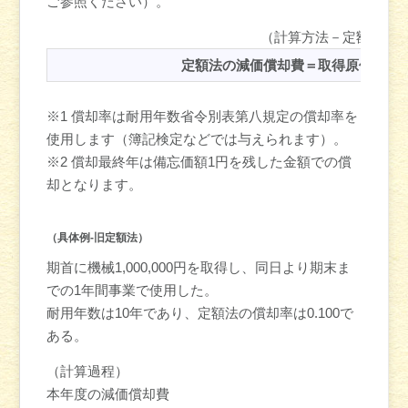
ご参照ください）。
（計算方法－定額法）
定額法の減価償却費＝取得原価×定
※1 償却率は耐用年数省令別表第八規定の償却率を
使用します（簿記検定などでは与えられます）。
※2 償却最終年は備忘価額1円を残した金額での償
却となります。
（具体例-旧定額法）
期首に機械1,000,000円を取得し、同日より期末ま
での1年間事業で使用した。
耐用年数は10年であり、定額法の償却率は0.100で
ある。
（計算過程）
本年度の減価償却費