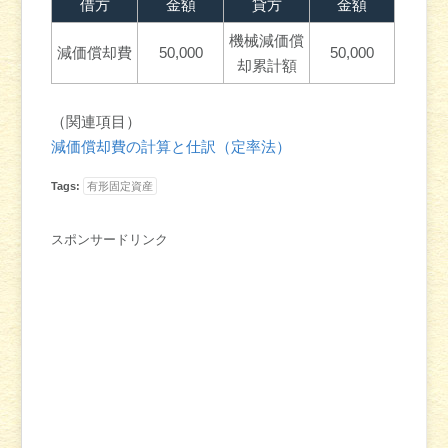
借方
金額
貸方
金額
機械減価償
減価償却費
50,000
50,000
却累計額
（関連項目）
減価償却費の計算と仕訳（定率法）
Tags:
有形固定資産
スポンサードリンク