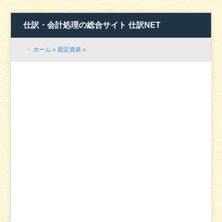
仕訳・会計処理の総合サイト 仕訳NET
・
ホーム
»
固定資産
»