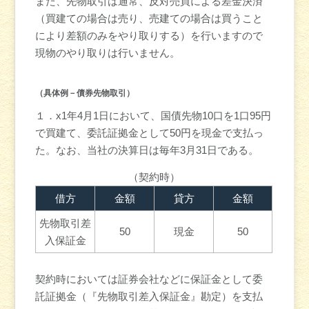
また、先物取引は通常、反対売買による差金決済
（買建ての場合は売り、売建ての場合は買うこと
により差額のみをやり取りする）を行いますので
現物のやり取りは行いません。
（具体例－債券先物取引）
１．x1年4月1日において、国債先物10口を1口95円
で買建て、委託証拠金として50円を現金で支払っ
た。なお、当社の決算日は毎年3月31日である。
（契約時）
借方
金額
貸方
金額
先物取引差
50
現金
50
入保証金
契約時においては証券会社などに保証金として委
託証拠金（『先物取引差入保証金』勘定）を支払