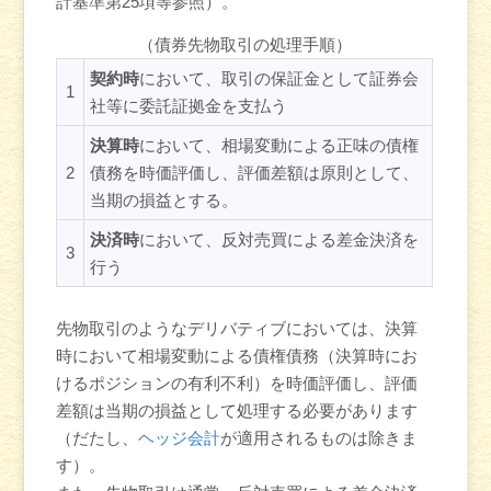
計基準第25項等参照）。
（債券先物取引の処理手順）
契約時
において、取引の保証金として証券会
1
社等に委託証拠金を支払う
決算時
において、相場変動による正味の債権
2
債務を時価評価し、評価差額は原則として、
当期の損益とする。
決済時
において、反対売買による差金決済を
3
行う
先物取引のようなデリバティブにおいては、決算
時において相場変動による債権債務（決算時にお
けるポジションの有利不利）を時価評価し、評価
差額は当期の損益として処理する必要があります
（だたし、
ヘッジ会計
が適用されるものは除きま
す）。