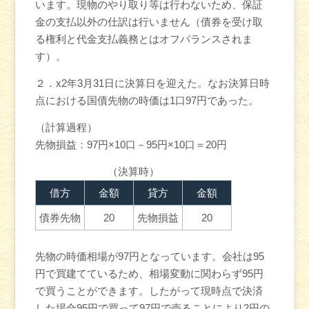
います。現物のやり取り等は行わないため、保証
金の支払以外の仕訳は行いません（債券を受け取
る権利と代金支払義務とはオフバランスされま
す）。
２．x2年3月31日に決算日を迎えた。なお決算日時
点における国債先物の時価は1口97円であった。
（計算過程）
先物損益：97円×10口－95円×10口＝20円
（決算時）
借方
金額
貸方
金額
債券先物
20
先物損益
20
先物の時価相場が97円となっています。会社は95
円で買建てているため、相場変動に関わらず95円
で買うことができます。したがって現時点で決済
した場合95円で買って97円で売ることにより2円の