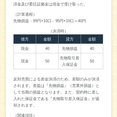
済金及び委託証拠金は現金で受け取った。
（計算過程）
先物損益：99円×10口－95円×10口＝40円
（決済時）
借方
金額
貸方
金額
現金
40
先物損益
40
先物取引差
現金
50
50
入保証金
反対売買による差金決済のため、差額のみが決済
されます。差益は『先物損益』（営業外損益）と
して当期の損益となります。また、契約時に差し
入れた保証金である『先物取引差入保証金』が返
却されます。
（関連項目）