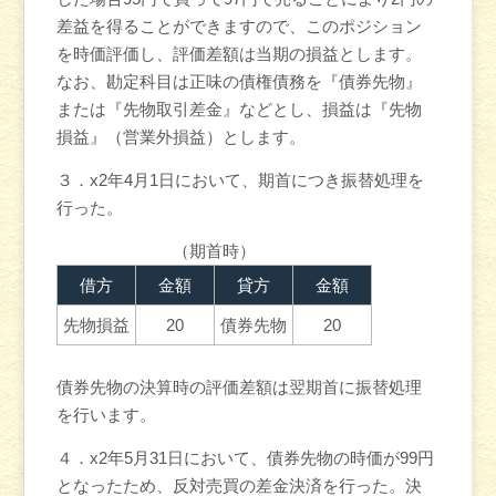
差益を得ることができますので、このポジション
を時価評価し、評価差額は当期の損益とします。
なお、勘定科目は正味の債権債務を『債券先物』
または『先物取引差金』などとし、損益は『先物
損益』（営業外損益）とします。
３．x2年4月1日において、期首につき振替処理を
行った。
（期首時）
借方
金額
貸方
金額
先物損益
20
債券先物
20
債券先物の決算時の評価差額は翌期首に振替処理
を行います。
４．x2年5月31日において、債券先物の時価が99円
となったため、反対売買の差金決済を行った。決