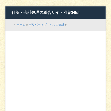
仕訳・会計処理の総合サイト 仕訳NET
・
ホーム
»
デリバティブ・ヘッジ会計
»