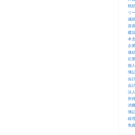
税
リ
減
資
建
本
企
連
伝
個
簿
会
会
法
所
消
簿
経
免