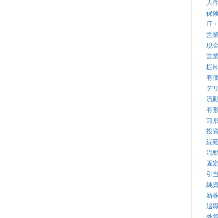
人
保
IT
営
現
営
棚
有
デ
流
有
無
投
繰
流
固
引
純
新
退
外