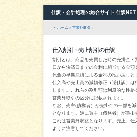
仕訳・会計処理の総合サイト 仕訳NET
・
ホーム
»
営業外取引
»
仕入割引・売上割引の仕訳
割引とは、商品を売買した時の売掛金・
日から決済日までの金利に相当する金額
代金の早期決済による金利の払い戻しと
仕入高や売上高の減額修正（逆仕訳）は
します。これらの割引額は利息的な性格
営業外取引の区分に記載されます。
なお、売主(債権者）が売掛金の一部を
となります。逆に買主（債務者）が買掛
これは営業外収益となります。売上、仕
ように注意してください。