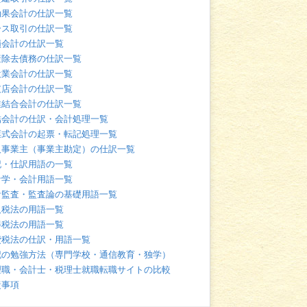
効果会計の仕訳一覧
ース取引の仕訳一覧
損会計の仕訳一覧
産除去債務の仕訳一覧
設業会計の仕訳一覧
支店会計の仕訳一覧
業結合会計の仕訳一覧
結会計の仕訳・会計処理一覧
票式会計の起票・転記処理一覧
人事業主（事業主勘定）の仕訳一覧
記・仕訳用語の一覧
計学・会計用語一覧
計監査・監査論の基礎用語一覧
人税法の用語一覧
得税法の用語一覧
費税法の仕訳・用語一覧
記の勉強方法（専門学校・通信教育・独学）
理職・会計士・税理士就職転職サイトの比較
責事項