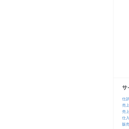
サ
仕
売
売
仕
販