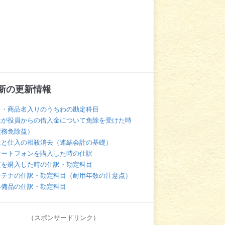
新の更新情報
名・商品名入りのうちわの勘定科目
社が役員からの借入金について免除を受けた時
債務免除益）
上と仕入の相殺消去（連結会計の基礎）
マートフォンを購入した時の仕訳
装を購入した時の仕訳・勘定科目
ンテナの仕訳・勘定科目（耐用年数の注意点）
器備品の仕訳・勘定科目
（スポンサードリンク）