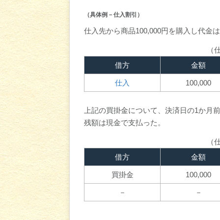
（具体例－仕入割引）
仕入先から商品100,000円を購入し代
（
借方
金額
仕入
100,000
上記の買掛金について、決済日の1か月前
残額は現金で支払った。
（
借方
金額
買掛金
100,000
－
－