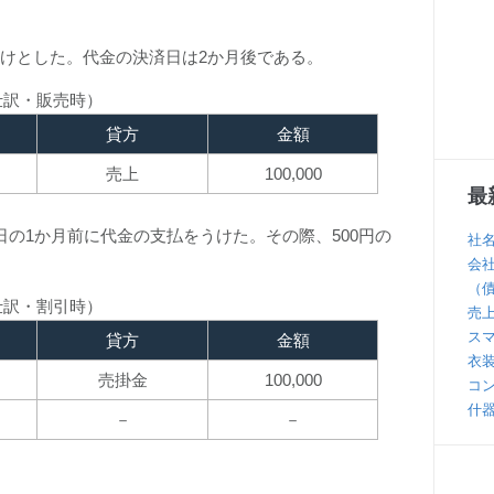
は掛けとした。代金の決済日は2か月後である。
仕訳・販売時）
貸方
金額
売上
100,000
最
の1か月前に代金の支払をうけた。その際、500円の
社
会
（
仕訳・割引時）
売
ス
貸方
金額
衣
売掛金
100,000
コ
什
－
－