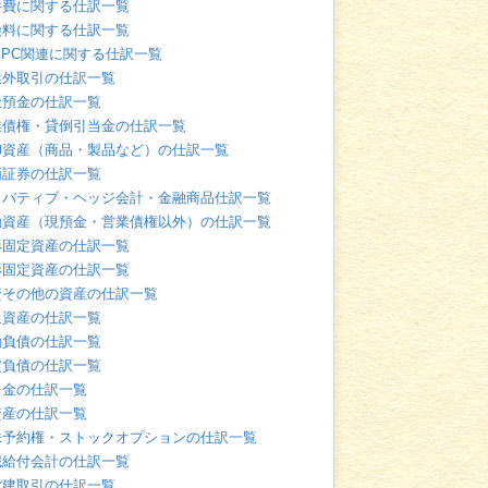
件費に関する仕訳一覧
険料に関する仕訳一覧
・PC関連に関する仕訳一覧
業外取引の仕訳一覧
金預金の仕訳一覧
業債権・貸倒引当金の仕訳一覧
卸資産（商品・製品など）の仕訳一覧
価証券の仕訳一覧
リバティブ・ヘッジ会計・金融商品仕訳一覧
動資産（現預金・営業債権以外）の仕訳一覧
形固定資産の仕訳一覧
形固定資産の仕訳一覧
資その他の資産の仕訳一覧
延資産の仕訳一覧
動負債の仕訳一覧
定負債の仕訳一覧
当金の仕訳一覧
資産の仕訳一覧
株予約権・ストックオプションの仕訳一覧
職給付会計の仕訳一覧
貨建取引の仕訳一覧