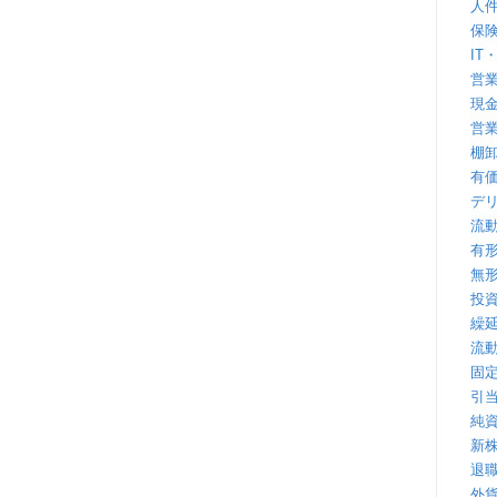
人
保
IT
営
現
営
棚
有
デ
流
有
無
投
繰
流
固
引
純
新
退
外