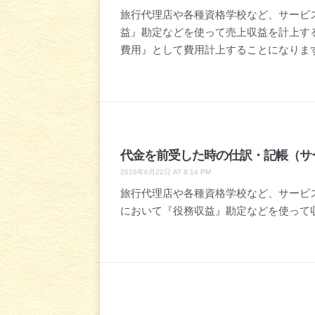
旅行代理店や各種資格学校など、サービ
益』勘定などを使って売上収益を計上す
費用』として費用計上することになりま
代金を前受した時の仕訳・記帳（サ
2016年6月22日 AT 8:14 PM
旅行代理店や各種資格学校など、サービ
において『役務収益』勘定などを使って