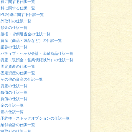
件費に関する仕訳一覧
険料に関する仕訳一覧
・PC関連に関する仕訳一覧
業外取引の仕訳一覧
金預金の仕訳一覧
業債権・貸倒引当金の仕訳一覧
卸資産（商品・製品など）の仕訳一覧
価証券の仕訳一覧
リバティブ・ヘッジ会計・金融商品仕訳一覧
動資産（現預金・営業債権以外）の仕訳一覧
形固定資産の仕訳一覧
形固定資産の仕訳一覧
資その他の資産の仕訳一覧
延資産の仕訳一覧
動負債の仕訳一覧
定負債の仕訳一覧
当金の仕訳一覧
資産の仕訳一覧
株予約権・ストックオプションの仕訳一覧
職給付会計の仕訳一覧
貨建取引の仕訳一覧