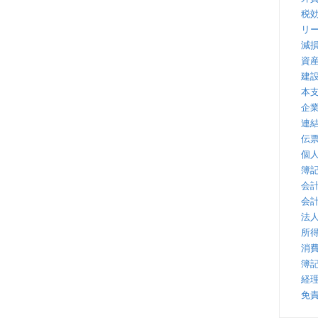
税
リ
減
資
建
本
企
連
伝
個
簿
会
会
法
所
消
簿
経
免