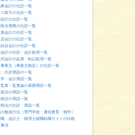
効果会計の仕訳一覧
ース取引の仕訳一覧
損会計の仕訳一覧
産除去債務の仕訳一覧
設業会計の仕訳一覧
支店会計の仕訳一覧
業結合会計の仕訳一覧
結会計の仕訳・会計処理一覧
票式会計の起票・転記処理一覧
人事業主（事業主勘定）の仕訳一覧
記・仕訳用語の一覧
計学・会計用語一覧
計監査・監査論の基礎用語一覧
人税法の用語一覧
得税法の用語一覧
費税法の仕訳・用語一覧
記の勉強方法（専門学校・通信教育・独学）
理職・会計士・税理士就職転職サイトの比較
責事項