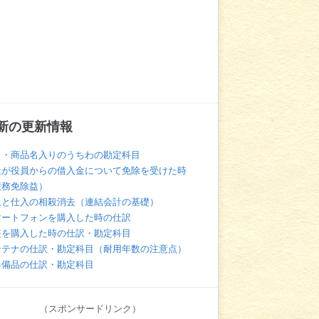
新の更新情報
名・商品名入りのうちわの勘定科目
社が役員からの借入金について免除を受けた時
債務免除益）
上と仕入の相殺消去（連結会計の基礎）
マートフォンを購入した時の仕訳
装を購入した時の仕訳・勘定科目
ンテナの仕訳・勘定科目（耐用年数の注意点）
器備品の仕訳・勘定科目
（スポンサードリンク）