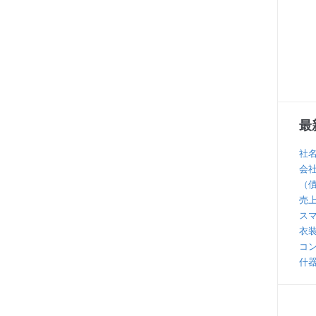
最
社
会
（
売
ス
衣
コ
什