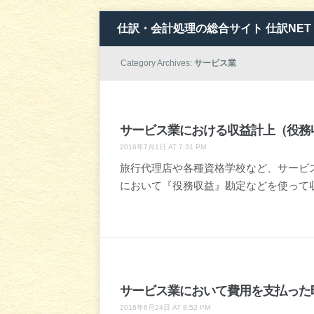
仕訳・会計処理の総合サイト 仕訳NET
Category Archives:
サービス業
サービス業における収益計上（役務
2016年7月1日 AT 7:31 PM
旅行代理店や各種資格学校など、サービ
において『役務収益』勘定などを使って
サービス業において費用を支払った
2016年6月24日 AT 8:52 PM