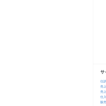
サ
仕
売
売
仕
販